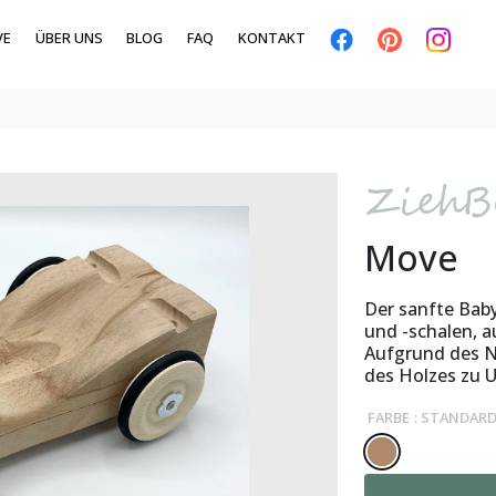
VE
ÜBER UNS
BLOG
FAQ
KONTAKT
Move
Der sanfte Bab
und -schalen, 
Aufgrund des N
des Holzes zu 
FARBE
: STANDAR