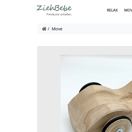
RELAX
MO
/ Move